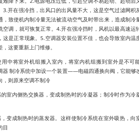
度难降下来。2.电源电压过低，引起空调不易起动、起动后
。3.开在强冷挡，出风口的出风量不大，这是空气过滤网积
通，致使机内制冷量无法被流动空气及时带出来，造成制冷
洗空调，就可恢复正常。4.开在强冷挡时，风机以最高速运
，这是正常现象。5.空调器安装位置不佳，也会导致室内温
差，这要重新上门维修。
使用中将室外机组搬入室内，将室内机组搬到室外是不可
调器 制冷系统中加设一个装置——电磁四通换向阀，它能够
向，则原来空调不制冷
器的室内侧热交换器，变成制热时的冷凝器；制冷时作为冷
器，变成制热时的蒸发器。这样使制冷系统在室外吸热，向
的目