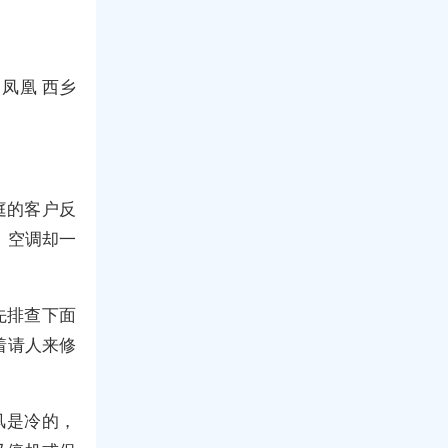
 凤凰 西乡
庭的客户反
，空调却一
先排查下面
着请人来修
风是冷的，