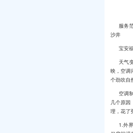
服务范
沙井
宝安
天气
映，空调
个劲吹自
空调
几个原因
理，花了
1.