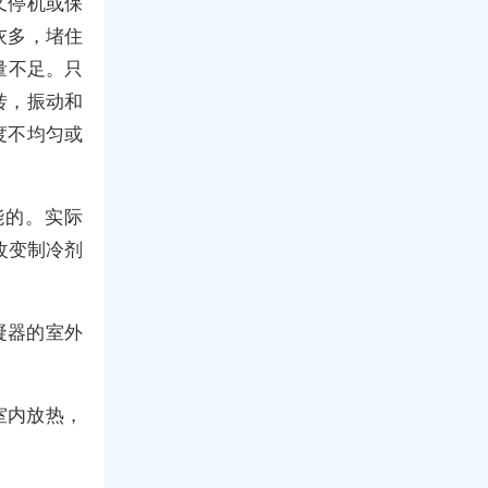
又停机或保
灰多，堵住
量不足。只
转，振动和
度不均匀或
能的。实际
改变制冷剂
凝器的室外
室内放热，