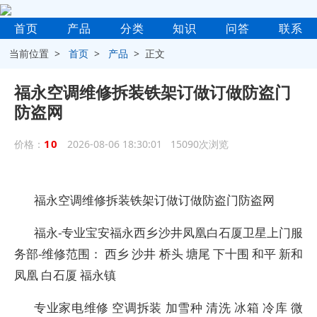
首页
产品
分类
知识
问答
联系
当前位置 >
首页
>
产品
> 正文
福永空调维修拆装铁架订做订做防盗门
防盗网
10
价格：
2026-08-06 18:30:01 15090次浏览
福永空调维修拆装铁架订做订做防盗门防盗网
福永-专业宝安福永西乡沙井凤凰白石厦卫星上门服
务部-维修范围： 西乡 沙井 桥头 塘尾 下十围 和平 新和
凤凰 白石厦 福永镇
专业家电维修 空调拆装 加雪种 清洗 冰箱 冷库 微